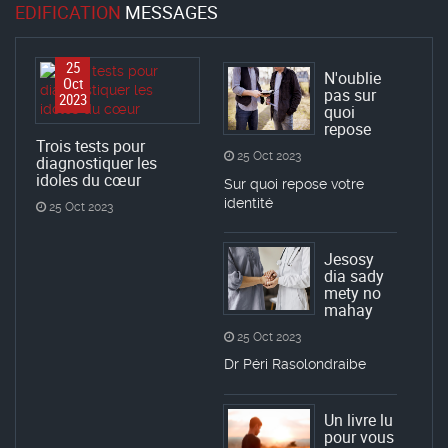
EDIFICATION
MESSAGES
25
N'oublie
Oct
pas sur
2023
quoi
repose
Trois tests pour
25 Oct 2023
diagnostiquer les
idoles du cœur
Sur quoi repose votre
identité
25 Oct 2023
Jesosy
dia sady
mety no
mahay
25 Oct 2023
Dr Péri Rasolondraibe
Un livre lu
pour vous