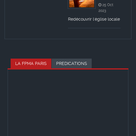
25 Oct
2023
Redécouvrir l'église locale
LA FPMA PARIS
PREDICATIONS
QUI SOMMES-NOUS ?
La FPMA Paris est une des 39
paroisses de la FPMA France
STRUCTURE ET ORGANISATION
L’organisation interne de la FPMA-Paris
est la suivante :