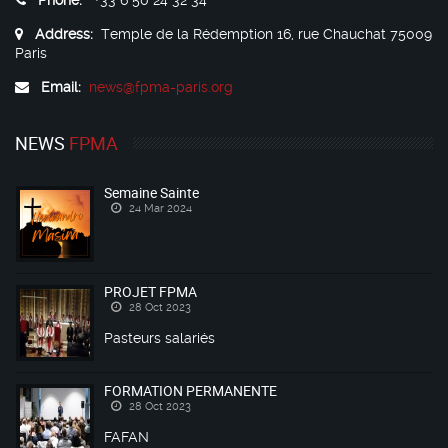
Phone:
+33 6 50 24 32 34
Address:
Temple de la Rédemption 16, rue Chauchat 75009
Paris
Email:
news@fpma-paris.org
NEWS
FPMA
Semaine Sainte
24 Mar 2024
PROJET FPMA
28 Oct 2023
Pasteurs salariés
FORMATION PERMANENTE
28 Oct 2023
FAFAN