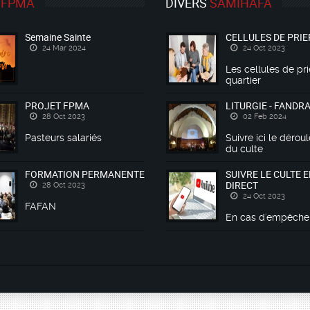
FPMA
DIVERS
SAMIHAFA
Semaine Sainte
CELLULES DE PRIE
24 Mar 2024
24 Oct 2023
Les cellules de pr
quartier
PROJET FPMA
LITURGIE - FANDR
28 Oct 2023
02 Feb 2024
Pasteurs salariés
Suivre ici le déro
du culte
FORMATION PERMANENTE
SUIVRE LE CULTE 
DIRECT
28 Oct 2023
24 Oct 2023
FAFAN
En cas d'empêch