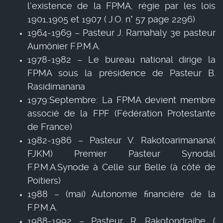
l’existence de la FPMA, régie par les lois
1901,1905 et 1907 ( J.O. n° 57 page 2296)
1964-1969 – Pasteur J. Ramahaly 3e pasteur
Aumônier F.P.M.A.
1978-1982 – Le bureau national dirige la
FPMA sous la présidence de Pasteur B.
Rasidimanana
1979:Septembre: La FPMA devient membre
associé de la FPF (Fédération Protestante
de France)
1982-1986 – Pasteur V. Rakotoarimanana(
FJKM) Premier Pasteur Synodal
F.P.M.A.Synode à Celle sur Belle (à côté de
Poitiers)
1988 – (mai) Autonomie financière de la
F.P.M.A.
1988-1992 – Pasteur R. Rakotondraibe (